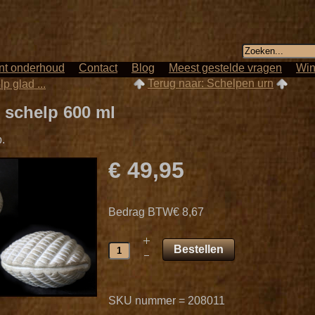
nt onderhoud
Contact
Blog
Meest gestelde vragen
Win
Terug naar: Schelpen urn
p glad ...
 schelp 600 ml
.
€ 49,95
Bedrag BTW
€ 8,67
SKU nummer = 208011