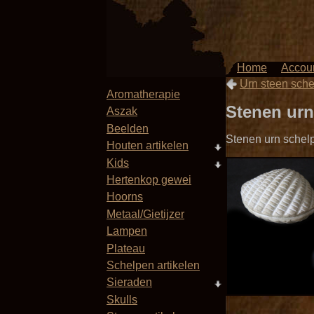
Home
Accou
Urn steen schel
Aromatherapie
Stenen urn
Aszak
Beelden
Stenen urn schelp
Houten artikelen
Kids
Hertenkop gewei
Hoorns
Metaal/Gietijzer
Lampen
Plateau
Schelpen artikelen
Sieraden
Skulls