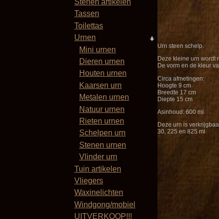
Stenen artikelen
Tassen
Toilettas
Urnen
Urn steen schelp.
Mini urnen
Deze kleine urn wordt 
Dieren urnen
De vorm en de kleur va
Houten urnen
Circa afmetingen:
Kaarsen urn
Hoogte 9 cm
Breedte 17 cm
Metalen urnen
Diepte 15 cm
Natuur urnen
Asinhoud: 600 ml
Rieten urnen
Deze urn is verkrijgba
30, 225 en 825 ml
Schelpen urn
Stenen urnen
Vlinder urn
Tuin artikelen
Vliegers
Waxinelichten
Windgong/mobiel
UITVERKOOP!!!