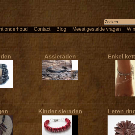
nt onderhoud
Contact
Blog
Meest gestelde vragen
Win
nden
Assieraden
Enkel ket
gen
Kinder sieraden
Leren rin