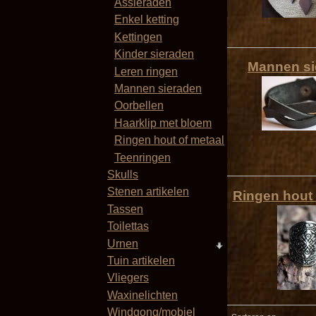
Assieraden
Enkel ketting
Kettingen
Kinder sieraden
Mannen si
Leren ringen
Mannen sieraden
Oorbellen
Haarklip met bloem
Ringen hout of metaal
Teenringen
Skulls
Stenen artikelen
Ringen hout 
Tassen
Toilettas
Urnen
Tuin artikelen
Vliegers
Waxinelichten
Windgong/mobiel