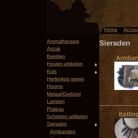
Home
Accou
Aromatherapie
Sieraden
Aszak
Beelden
Armba
Houten artikelen
Kids
Hertenkop gewei
Hoorns
Metaal/Gietijzer
Lampen
Plateau
Kettin
Schelpen artikelen
Sieraden
Armbanden