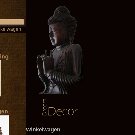
kelwagen
ting
gen
Winkelwagen