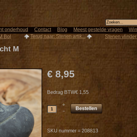
nt onderhoud
Contact
Blog
Meest gestelde vragen
Win
Terug naar: Stenen artik...
 M Bol
Stenen vlinder 
icht M
€ 8,95
Bedrag BTW
€ 1,55
SKU nummer = 208813