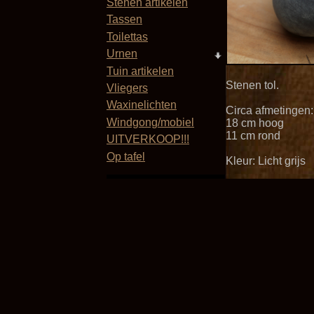
Stenen artikelen
Tassen
Toilettas
Urnen
Tuin artikelen
Stenen tol.
Vliegers
Waxinelichten
Circa afmetingen:
Windgong/mobiel
18 cm hoog
11 cm rond
UITVERKOOP!!!
Op tafel
Kleur: Licht grijs