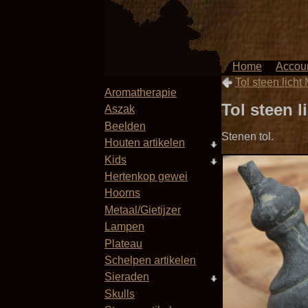
Home
Accou
Tol steen licht
Aromatherapie
Tol steen l
Aszak
Beelden
Stenen tol.
Houten artikelen
Kids
Hertenkop gewei
Hoorns
Metaal/Gietijzer
Lampen
Plateau
Schelpen artikelen
Sieraden
Skulls