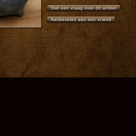
Stel een vraag over dit artikel
Aanbevelen aan een vriend