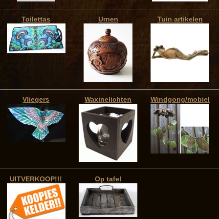
Toilettas
Urnen
Tuin artikelen
Vliegers
Waxinelichten
Windgong/mobiel
UITVERKOOP!!!
Op tafel