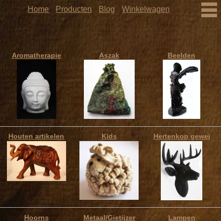
Home
Producten
Blog
Winkelwagen
Aromatherapie
Aszak
Beelden
Houten artikelen
Kids
Hertenkop gewei
Hoorns
Metaal/Gietijzer
Lampen